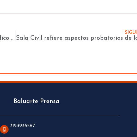
SIGU
Corte Constitucional concede tutela a médico de la primera línea de atención COVID-19
Baluarte Prensa
3123936567