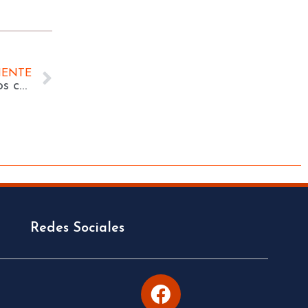
IENTE
Sala Civil refiere aspectos probatorios de los contratos solemnes
Redes Sociales