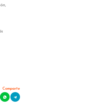
ión,
és
Comparte