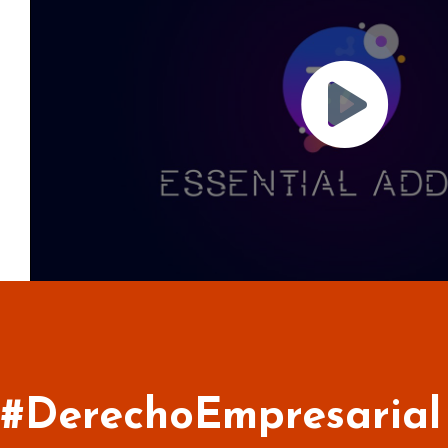
Play
#DerechoEmpresarial