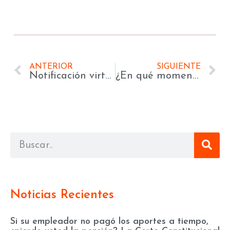
ANTERIOR
SIGUIENTE
Notificación virtual: Términos solo se cuentan desde el acuse de recibo o cuando se constate el acceso al mensaje
¿En qué momento debe alegarse la nulidad del artículo 121 del CGP?
Noticias Recientes
Si su empleador no pagó los aportes a tiempo,