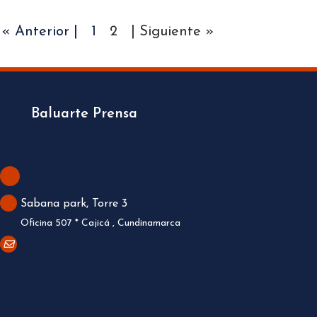
« Anterior |
1
2
| Siguiente »
Baluarte Prensa
3123936567
Sabana park, Torre 3
Oficina 507 * Cajicá , Cundinamarca
contacto@baluarteacademico.com