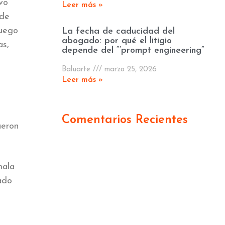
vo
Leer más »
 de
luego
La fecha de caducidad del
abogado: por qué el litigio
as,
depende del “’prompt engineering”
Baluarte
marzo 25, 2026
Leer más »
Comentarios Recientes
ueron
mala
bado