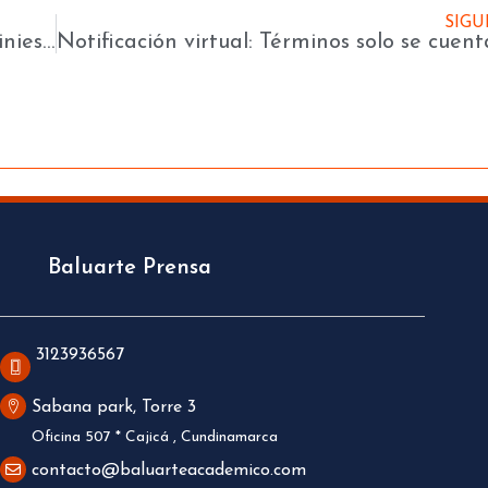
SIGU
¿Puede reclamarse a la aseguradora por siniestros no contemplados en la póliza?
Baluarte Prensa
3123936567
Sabana park, Torre 3
Oficina 507 * Cajicá , Cundinamarca
contacto@baluarteacademico.com