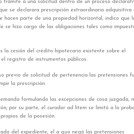
o trámite a una solicitud dentro de un proceso declarati
 que se declarara prescripción extraordinaria adquisitiva
 hacen parte de una propiedad horizontal, indico que 
le se hizo cargo de las obligaciones tales como impuest
la cesión del crédito hipotecario existente sobre el
el registro de instrumentos públicos.
o previo de solicitud de pertenencia las pretensiones f
pir la prescripción.
 demanda formulando las excepciones de cosa juzgada, 
ón; por su parte, el curador ad litem se limitó a lo pro
propios de la posesión.
llado del expediente, el
a quo
negó las pretensiones