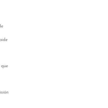
de
pide
a que
isión