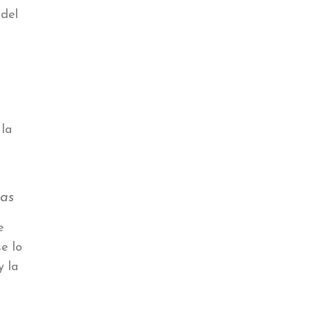
 del
 la
vas
e
e lo
y la