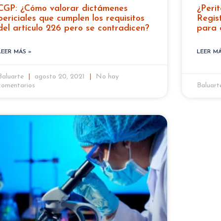
CGP: ¿Cómo valorar dictámenes
¿Perit
periciales que cumplen los requisitos
Regis
del artículo 226 pero se contradicen?
para 
LEER MÁS »
LEER MÁ
Baluarte
agosto 20, 2021
No hay
comentarios
Baluar