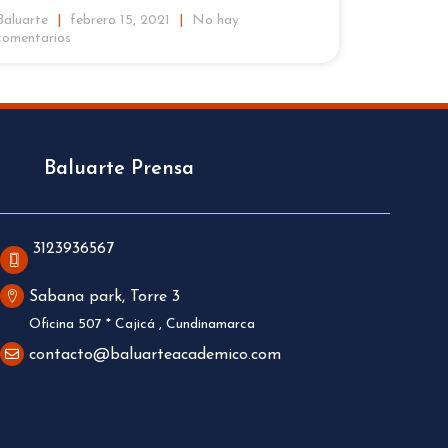
Baluarte
febrero 15, 2021
No hay
comentarios
Baluarte Prensa
3123936567
Sabana park, Torre 3
Oficina 507 * Cajicá , Cundinamarca
contacto@baluarteacademico.com