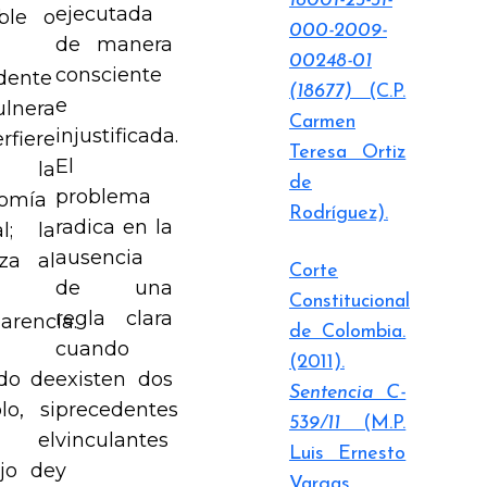
18001-23-31-
ejecutada
ble o
000-2009-
de manera
00248-01
consciente
dente
(18677)
(C.P.
e
lnera
Carmen
injustificada.
erfiere
Teresa Ortiz
El
 la
de
problema
omía
Rodríguez).
radica en la
al; la
ausencia
rza al
Corte
de una
Constitucional
regla clara
arencia.
de Colombia.
cuando
(2011).
do de
existen dos
Sentencia C-
lo, si
precedentes
539/11
(M.P.
n el
vinculantes
Luis Ernesto
jo de
y
Vargas