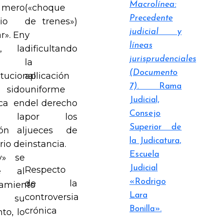
Macrolínea:
 mero
(«choque
Precedente
io
de trenes»)
judicial y
ar». En
y
líneas
o, la
dificultando
jurisprudenciales
la
(Documento
tucional
aplicación
7)
. Rama
sido
uniforme
Judicial,
ica en
del derecho
Consejo
 la
por los
Superior de
ión al
jueces de
la Judicatura,
rio de
instancia.
Escuela
y» se
Judicial
Respecto
re al
«Rodrigo
de la
amiento
Lara
controversia
 su
Bonilla».
crónica
to, lo