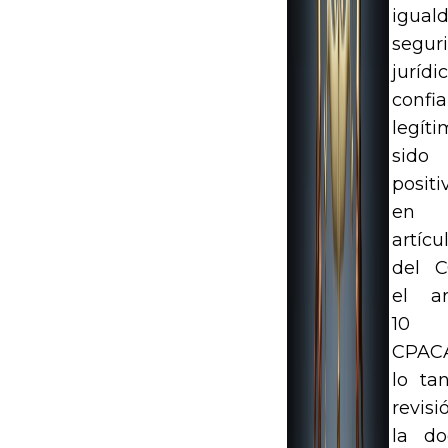
iguald
segur
jurídi
confi
legíti
sido
positi
en
artíc
del 
el ar
10 
CPACA
lo tan
revis
la do