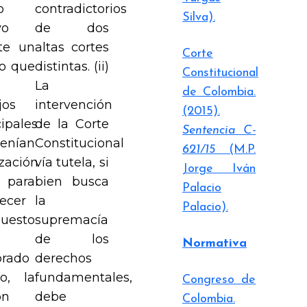
o
contradictorios
Silva).
vo
de dos
te un
altas cortes
Corte
o que
distintas. (ii)
Constitucional
La
de Colombia.
jos
intervención
(2015).
ipales
de la Corte
Sentencia C-
nían
Constitucional
621/15
(M.P.
zación
vía tutela, si
Jorge Iván
 para
bien busca
Palacio
lecer
la
Palacio).
puesto
supremacía
de los
Normativa
rado
derechos
co, la
fundamentales,
Congreso de
ón
debe
Colombia.