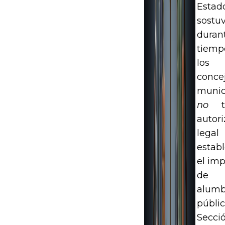
Estad
sostu
duran
tiemp
los
conce
munic
no
te
autori
legal
estab
el im
de
alumb
públi
Secci