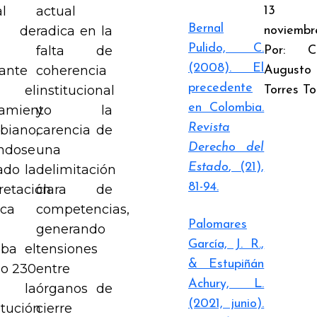
al
actual
13 
Bernal
a de
radica en la
noviembr
Pulido, C.
a
falta de
Por: C
(2008). El
lante
coherencia
Augusto
precedente
 el
institucional
Torres To
en Colombia.
amiento
y la
Revista
biano,
carencia de
Derecho del
ndose
una
Estado
, (21),
ado la
delimitación
81-94.
retación
clara de
ica
competencias,
Palomares
generando
García, J. R.,
aba el
tensiones
& Estupiñán
lo 230
entre
Achury, L.
 la
órganos de
(2021, junio).
itución
cierre