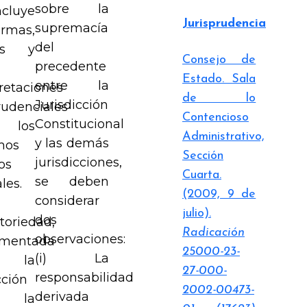
sobre la
ncluye
Jurisprudencia
supremacía
ormas,
del
res y
Consejo de
precedente
Estado. Sala
entre la
retaciones
de lo
Jurisdicción
rudenciales
Contencioso
Constitucional
los
Administrativo,
y las demás
mos
Sección
jurisdicciones,
os
Cuarta.
se deben
les.
(2009, 9 de
considerar
julio).
dos
toriedad,
Radicación
observaciones:
amentada
25000-23-
(i) La
 la
27-000-
responsabilidad
cción
2002-00473-
derivada
 la