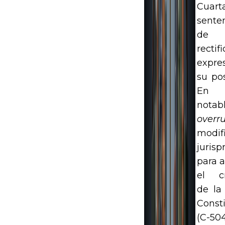
Cuart
sente
de 2
rectifi
expre
su pos
En
notab
overru
modif
jurisp
para 
el cr
de la
Consti
(C-5