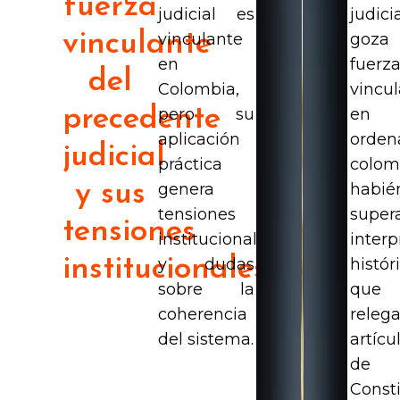
fuerza
judicial es
judici
vinculante
vinculante
goz
en
fuerz
del
Colombia,
vincu
precedente
pero su
en
aplicación
orden
judicial
práctica
colom
y sus
genera
habié
tensiones
super
tensiones
institucionales
interp
institucionales
y dudas
histór
sobre la
que
coherencia
releg
del sistema.
artícu
de
Const