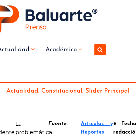
Actualidad
Académico
Actualidad
,
Constitucional
,
Slider Principal
La
Fuente:
Artículos y
● Fech
dente
problemática
Reportes
redacció