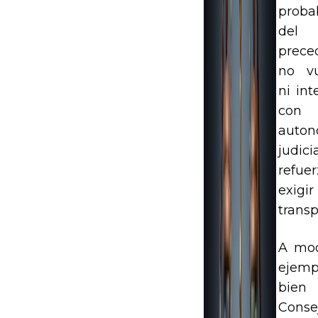
proba
del
prece
no vu
ni int
con
auton
judici
refue
exigir
transp
A mo
ejemp
bie
Conse