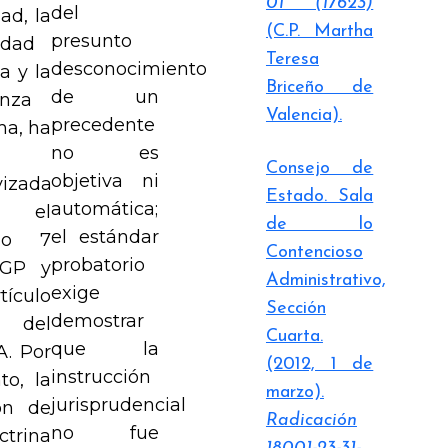
01 (17623)
del
ad, la
(C.P. Martha
presunto
idad
Teresa
desconocimiento
ca y la
Briceño de
de un
anza
Valencia).
precedente
ma, ha
no es
Consejo de
objetiva ni
vizada
Estado. Sala
automática;
 el
de lo
el estándar
ulo 7
Contencioso
probatorio
CGP y
Administrativo,
exige
tículo
Sección
demostrar
del
Cuarta.
que la
. Por
(2012, 1 de
instrucción
to, la
marzo).
jurisprudencial
ión de
Radicación
no fue
ctrina