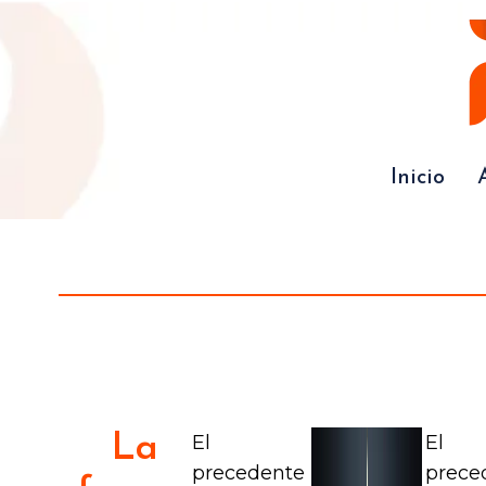
Inicio
La
El
El
precedente
prece