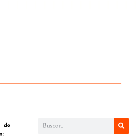
a de
n: