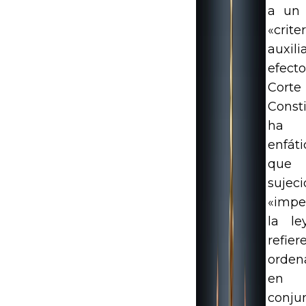
a un
«criter
auxili
efect
Corte
Consti
ha 
enfát
que
sujec
«impe
la le
refie
orden
en
conjun