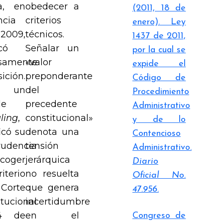
a, en
obedecer a
(2011, 18 de
ncia
criterios
enero). Ley
009,
técnicos.
1437 de 2011,
có
Señalar un
por la cual se
samente
«valor
expide el
ición.
preponderante
Código de
 un
del
Procedimiento
le
precedente
Administrativo
ling
,
constitucional»
y de lo
icó su
denota una
Contencioso
rudencia
tensión
Administrativo.
acoger
jerárquica
Diario
iterio
no resuelta
Oficial No.
 Corte
que genera
47.956
.
tucional
incertidumbre
04 de
en el
Congreso de