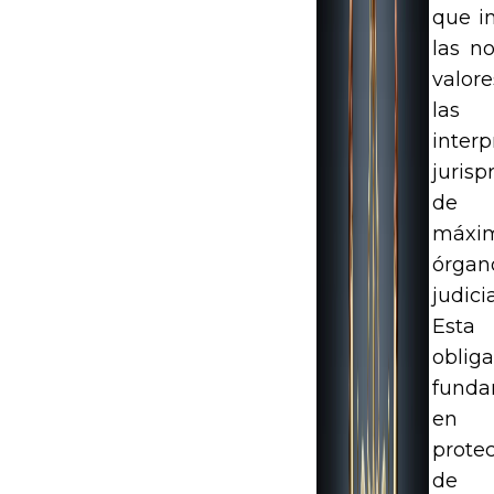
que i
las n
valo
las
interp
jurisp
de 
máxi
órgan
judicia
Esta
obliga
fund
en
prote
de